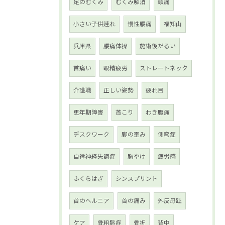
足のむくみ
むくみ解消
頭痛
小さい子供連れ
慢性腰痛
福知山
兵庫県
腰痛体操
施術後だるい
首痛い
眼精疲労
ストレートネック
介護職
正しい姿勢
疲れ目
更年期障害
首こり
わき腹痛
デスクワーク
脚の歪み
側弯症
自律神経失調症
胸やけ
疲労感
ふくらはぎ
シンスプリント
首のヘルニア
首の痛み
外反母趾
ケア
骨粗鬆症
骨折
背中