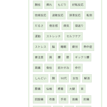
腕枕
痺れ
もどり
好転反応
弛緩反応
過敏反応
排泄反応
転倒
だるさ
倦怠感
病気
寝返り
運動
ストレッチ
セルフケア
ストレス
脳
睡眠
疲労
熱中症
要注意
肩
腰
膝
ギックリ腰
肩痛
脊柱
前かがみ
歩行
しんどい
腕
90代
女性
解消
膝痛
仙椎
癒着
大腿
首
回旋痛
改善
手術
首痛
肘痛