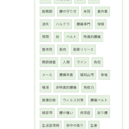
股関節
腰の守り方
来院
農作業
消失
ハルクラ
腰痛専門
保険
質問
枕
ベルト
特異的腰痛
整体院
筋肉
筋膜リリース
関節調整
人類
ライン
負担
メール
腰痛改善
福知山市
脊椎
唾液
非特異的腰痛
免疫力
画像診断
ウィルス対策
腰痛ベルト
綾部市
腰が痛い
側湾症
反り腰
生活習慣病
背中の張り
生姜