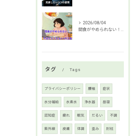
2026/08/04
間食がやめられない！ 今日からできる5つの工夫
タグ
Tags
プライバシーポリシー
腰椎
症状
水分補給
水素水
浄水器
昼寝
認知症
疲れ
眠気
だるい
不調
紫外線
皮膚
体調
歪み
肘枕