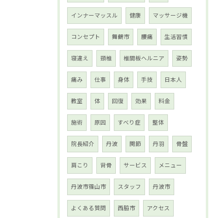
インナーマッスル
健康
マッサージ機
コンセプト
舞鶴市
腰痛
生活習慣
寝違え
頸椎
椎間板ヘルニア
姿勢
痛み
仕事
身体
手技
日本人
教室
体
回復
効果
料金
施術
原因
すべり症
整体
院長紹介
丹波
関節
丹羽
骨盤
肩こり
背骨
サービス
メニュー
丹波市篠山市
スタッフ
丹波市
よくある質問
西脇市
アクセス