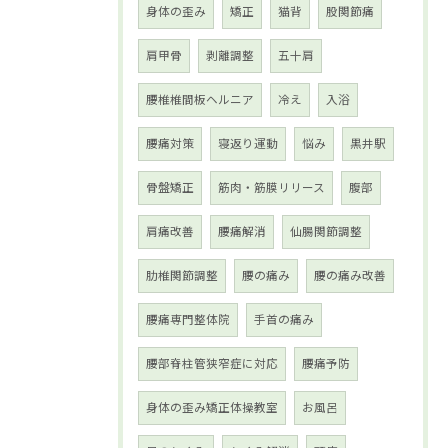
身体の歪み
矯正
猫背
股関節痛
肩甲骨
剥離調整
五十肩
腰椎椎間板ヘルニア
冷え
入浴
腰痛対策
寝返り運動
悩み
黒井駅
骨盤矯正
筋肉・筋膜リリース
腹部
肩痛改善
腰痛解消
仙腸関節調整
肋椎関節調整
腰の痛み
腰の痛み改善
腰痛専門整体院
手首の痛み
腰部脊柱管狭窄症に対応
腰痛予防
身体の歪み矯正体操教室
お風呂