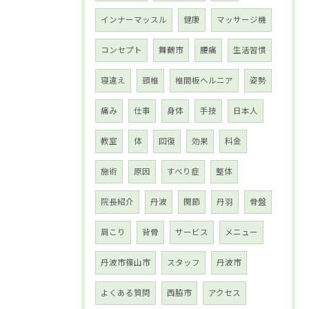
インナーマッスル
健康
マッサージ機
コンセプト
舞鶴市
腰痛
生活習慣
寝違え
頸椎
椎間板ヘルニア
姿勢
痛み
仕事
身体
手技
日本人
教室
体
回復
効果
料金
施術
原因
すべり症
整体
院長紹介
丹波
関節
丹羽
骨盤
肩こり
背骨
サービス
メニュー
丹波市篠山市
スタッフ
丹波市
よくある質問
西脇市
アクセス