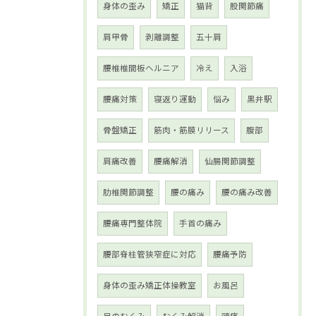
身体の歪み
矯正
猫背
股関節痛
肩甲骨
剥離調整
五十肩
腰椎椎間板ヘルニア
冷え
入浴
腰痛対策
寝返り運動
悩み
黒井駅
骨盤矯正
筋肉・筋膜リリース
腹部
肩痛改善
腰痛解消
仙腸関節調整
肋椎関節調整
腰の痛み
腰の痛み改善
腰痛専門整体院
手首の痛み
腰部脊柱管狭窄症に対応
腰痛予防
身体の歪み矯正体操教室
お風呂