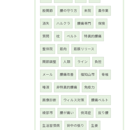
股関節
腰の守り方
来院
農作業
消失
ハルクラ
腰痛専門
保険
質問
枕
ベルト
特異的腰痛
整体院
筋肉
筋膜リリース
関節調整
人類
ライン
負担
メール
腰痛改善
福知山市
脊椎
唾液
非特異的腰痛
免疫力
画像診断
ウィルス対策
腰痛ベルト
綾部市
腰が痛い
側湾症
反り腰
生活習慣病
背中の張り
生姜