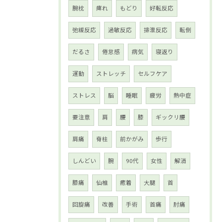
腕枕
痺れ
もどり
好転反応
弛緩反応
過敏反応
排泄反応
転倒
だるさ
倦怠感
病気
寝返り
運動
ストレッチ
セルフケア
ストレス
脳
睡眠
疲労
熱中症
要注意
肩
腰
膝
ギックリ腰
肩痛
脊柱
前かがみ
歩行
しんどい
腕
90代
女性
解消
膝痛
仙椎
癒着
大腿
首
回旋痛
改善
手術
首痛
肘痛