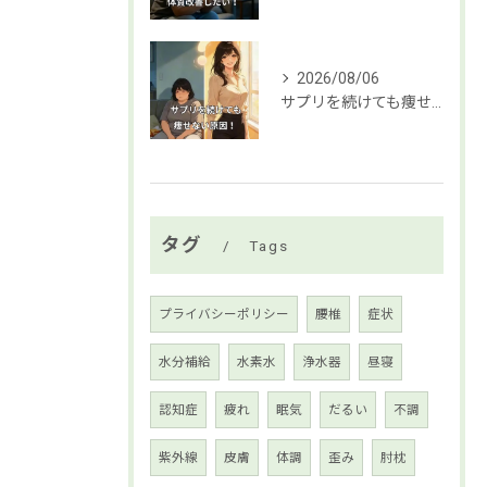
2026/08/06
サプリを続けても痩せない原因！ 今すぐ変えるべき習慣
タグ
Tags
プライバシーポリシー
腰椎
症状
水分補給
水素水
浄水器
昼寝
認知症
疲れ
眠気
だるい
不調
紫外線
皮膚
体調
歪み
肘枕