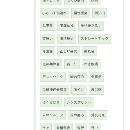
足のむくみ
むくみ解消
頭痛
小さい子供連れ
慢性腰痛
福知山
兵庫県
腰痛体操
施術後だるい
首痛い
眼精疲労
ストレートネック
介護職
正しい姿勢
疲れ目
更年期障害
首こり
わき腹痛
デスクワーク
脚の歪み
側弯症
自律神経失調症
胸やけ
疲労感
ふくらはぎ
シンスプリント
首のヘルニア
首の痛み
外反母趾
ケア
骨粗鬆症
骨折
背中